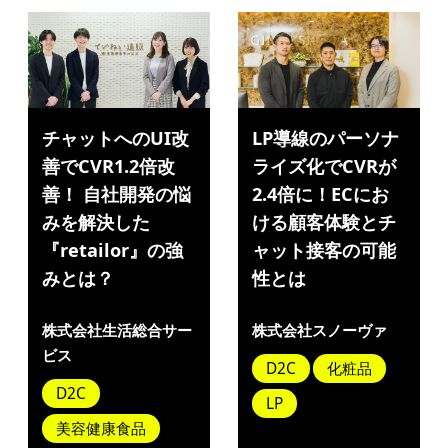
チャットへのUI改
LP導線のパーソナ
善でCVR1.2倍改
ライズ化でCVRが
善！ 自社開発の悩
2.4倍に！ECにお
みを解決した
ける顧客体験とチ
『retailor』の強
ャット接客の可能
みとは？
性とは
株式会社生活総合サー
株式会社スノーヴァ
ビス
D2C
化粧品
D2C
LP
美容健康食品