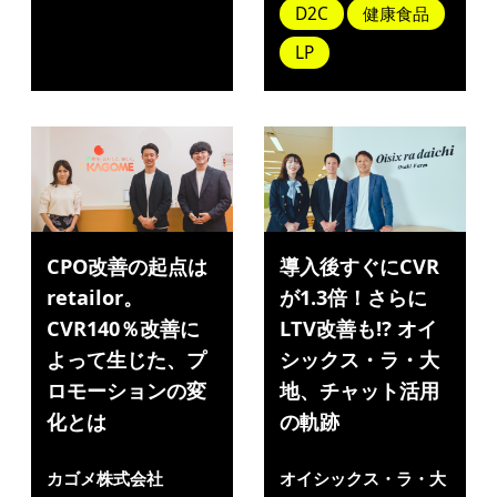
D2C
健康食品
LP
CPO改善の起点は
導入後すぐにCVR
retailor。
が1.3倍！さらに
CVR140％改善に
LTV改善も⁉ オイ
よって生じた、プ
シックス・ラ・大
ロモーションの変
地、チャット活用
化とは
の軌跡
カゴメ株式会社
オイシックス・ラ・大